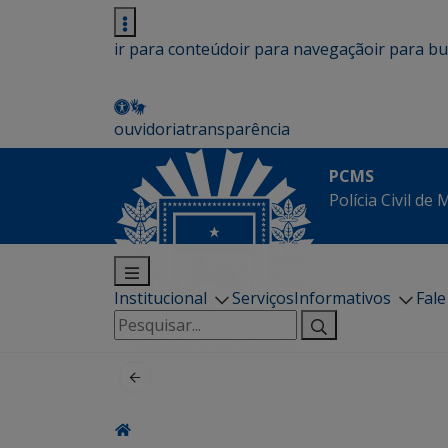
ir para conteúdo
ir para navegação
ir para b
ouvidoria
transparência
PCMS
Polícia Civil de
Institucional
Serviços
Informativos
Fal
Pesquisar
por: