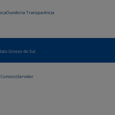
usca
Ouvidoria
Transparência
 Mato Grosso do Sul
e Conosco
Servidor