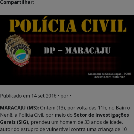
Compartilhar:
Publicado em
14 set 2016
• por •
MARACAJU (MS):
Ontem (13), por volta das 11h, no Bairro
Nenê, a Polícia Civil, por meio do
Setor de Investigações
Gerais (SIG),
prendeu um homem de 33 anos de idade,
autor do estupro de vulnerável contra uma criança de 10