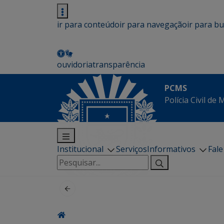
ir para conteúdo
ir para navegação
ir para b
ouvidoria
transparência
PCMS
Polícia Civil de
Institucional
Serviços
Informativos
Fal
Pesquisar
por: