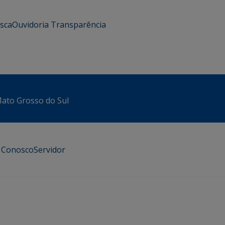
usca
Ouvidoria
Transparência
 Mato Grosso do Sul
e Conosco
Servidor