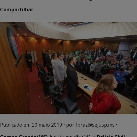
Compartilhar:
Publicado em
20 maio 2019
• por fbraz@sejusp.ms •
Campo Grande(MS)
: No último dia (16), a
Policia Civil