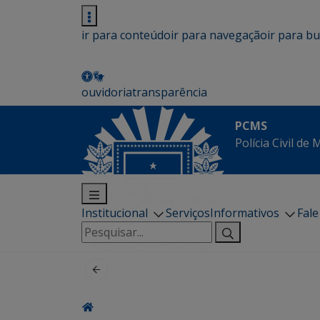
ir para conteúdo
ir para navegação
ir para b
ouvidoria
transparência
PCMS
Polícia Civil de
Institucional
Serviços
Informativos
Fal
Pesquisar
por: