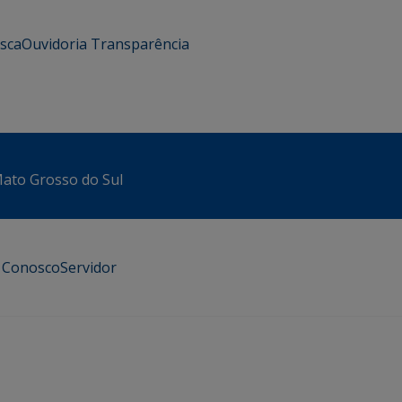
usca
Ouvidoria
Transparência
 Mato Grosso do Sul
e Conosco
Servidor