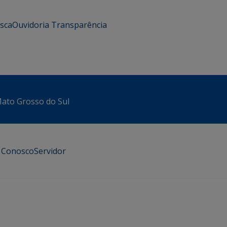
usca
Ouvidoria
Transparência
 Mato Grosso do Sul
e Conosco
Servidor