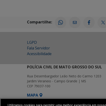
Compartilhe:
LGPD
Fala Servidor
Acessibilidade
POLÍCIA CIVIL DE MATO GROSSO DO SUL
Rua Desembargador Leão Neto do Carmo 1203
Jardim Veraneio - Campo Grande | MS
CEP 79037-100
MAPA
SETDIG | Secretaria-Executiva de Transf
Utilizamos cookies para permitir uma melhor experiência em noss