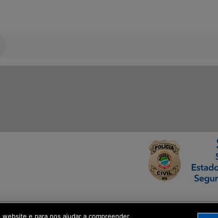
ormação Digital
o website e para nos ajudar a compreender