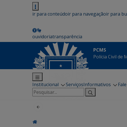
ir para conteúdo
ir para navegação
ir para b
ouvidoria
transparência
PCMS
Polícia Civil de
Institucional
Serviços
Informativos
Fal
Pesquisar
por: