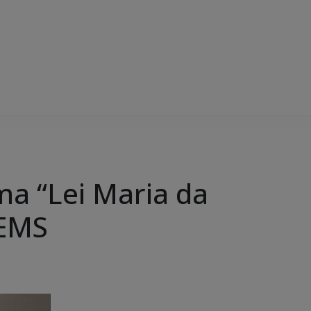
S
ema “Lei Maria da
UEMS