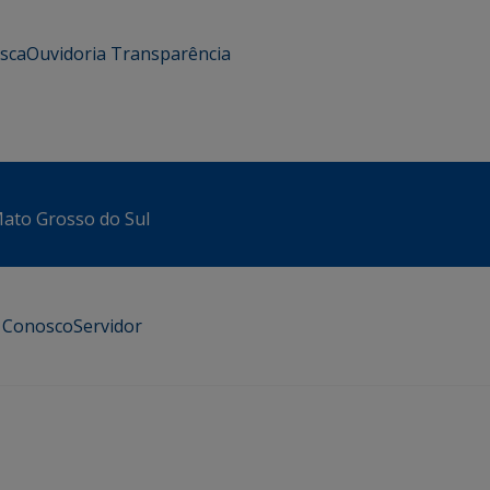
usca
Ouvidoria
Transparência
 Mato Grosso do Sul
e Conosco
Servidor