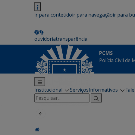
ir para conteúdo
ir para navegação
ir para b
ouvidoria
transparência
PCMS
Polícia Civil de
Institucional
Serviços
Informativos
Fal
Pesquisar
por: