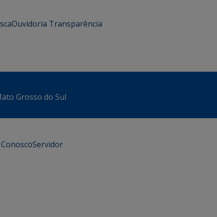
usca
Ouvidoria
Transparência
 Mato Grosso do Sul
e Conosco
Servidor