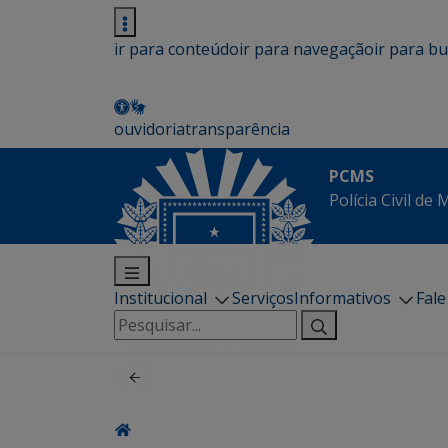
ir para conteúdo
ir para navegação
ir para b
ouvidoria
transparência
PCMS
Polícia Civil de
Institucional
Serviços
Informativos
Fal
Pesquisar
por: