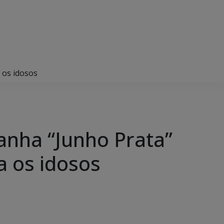
a os idosos
panha “Junho Prata”
a os idosos