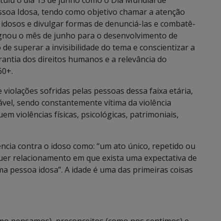
tuiu o dia 15 de junho como o Dia Mundial de
essoa Idosa, tendo como objetivo chamar a atenção
s idosos e divulgar formas de denunciá-las e combatê-
signou o mês de junho para o desenvolvimento de
de superar a invisibilidade do tema e conscientizar a
antia dos direitos humanos e a relevância do
60+.
de violações sofridas pelas pessoas dessa faixa etária,
vel, sendo constantemente vítima da violência
uem violências físicas, psicológicas, patrimoniais,
ncia contra o idoso como: “um ato único, repetido ou
uer relacionamento em que exista uma expectativa de
a pessoa idosa”. A idade é uma das primeiras coisas