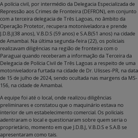
A polícia civil, por intermédio da Delegacia Especializada de
Repressão aos Crimes de Fronteira (DEFRON), em conjunto
com a terceira delegacia de Três Lagoas, no âmbito da
Operação Protetor, recupera motoniveladora e prende
J.D.B.J(38 anos), V.B.D.S (59 anos) e S.A.B(51 anos) na cidade
de Amambai. Na última segunda-feira (22), os policiais
realizavam diligências na região de fronteira com o
Paraguai quando receberam a informação da Terceira da
Delegacia de Polícia Civil de Três Lagoas a respeito de uma
motoniveladora furtada na cidade de Dr. Ulisses-PR, na data
de 15 de julho de 2024, sendo ocultada nas margens da MS-
156, na cidade de Amambai.
A equipe foi até o local, onde realizou diligências
preliminares e constatou que o maquinário estava no
interior de um estabelecimento comercial. Os policiais
adentraram o local e questionaram sobre quem seria o
proprietário, momento em que J.D.B.J, V.B.D.S e S.A.B se
apresentaram como tais.