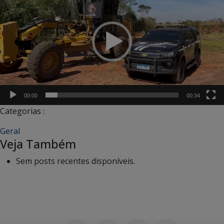
vídeo
00:00
00:34
Categorias :
Geral
Veja Também
Sem posts recentes disponíveis.