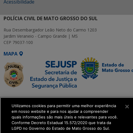
Acessibilidade
POLÍCIA CIVIL DE MATO GROSSO DO SUL
Rua Desembargador Leão Neto do Carmo 1203
Jardim Veraneio - Campo Grande | MS
CEP 79037-100
MAPA
SETDIG | Secretaria-
Executiva de
Utilizamos cookies para permitir uma melhor experiência
Transformação Digital
em nosso website e para nos ajudar a compreender
quais informações são mais úteis e relevantes para você.
Conforme Decreto Estadual 15.572/2020 que trata da
get_footer();
LGPD no Governo do Estado de Mato Grosso do Sul.