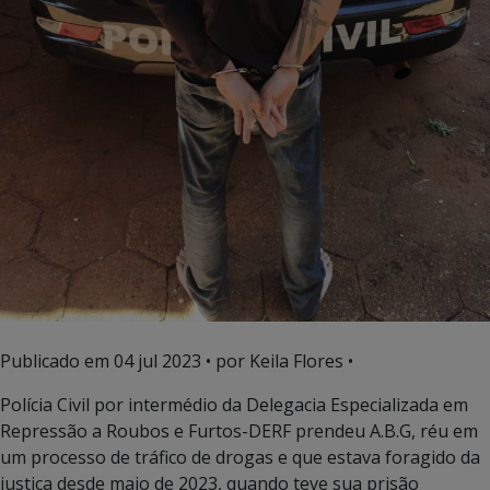
Publicado em
04 jul 2023
• por Keila Flores •
Polícia Civil por intermédio da Delegacia Especializada em
Repressão a Roubos e Furtos-DERF prendeu A.B.G, réu em
um processo de tráfico de drogas e que estava foragido da
justiça desde maio de 2023, quando teve sua prisão