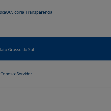
usca
Ouvidoria
Transparência
 Mato Grosso do Sul
e Conosco
Servidor