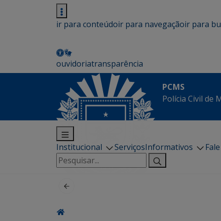
ir para conteúdo
ir para navegação
ir para b
ouvidoria
transparência
PCMS
Polícia Civil de
Institucional
Serviços
Informativos
Fal
Pesquisar
por: