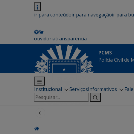
ir para conteúdo
ir para navegação
ir para b
ouvidoria
transparência
PCMS
Polícia Civil de
Institucional
Serviços
Informativos
Fal
Pesquisar
por: