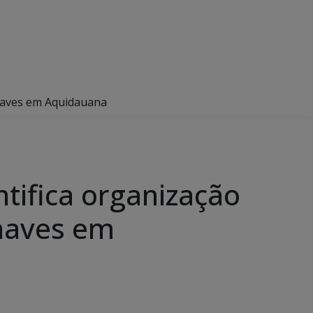
ronaves em Aquidauana
entifica organização
onaves em