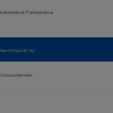
usca
Ouvidoria
Transparência
 Mato Grosso do Sul
e Conosco
Servidor