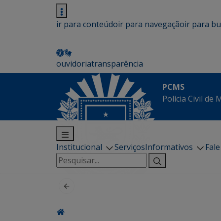
ir para conteúdo
ir para navegação
ir para b
ouvidoria
transparência
PCMS
Polícia Civil de
Institucional
Serviços
Informativos
Fal
Pesquisar
por: