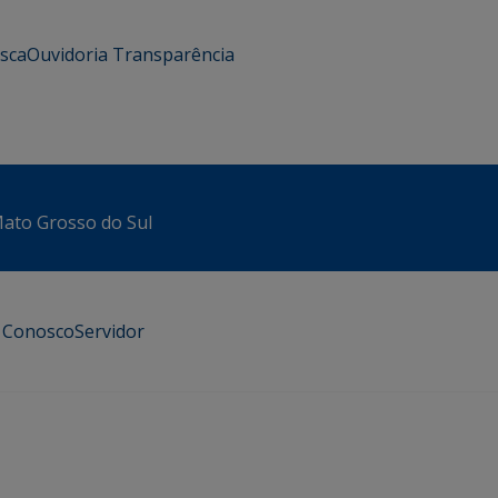
usca
Ouvidoria
Transparência
 Mato Grosso do Sul
e Conosco
Servidor