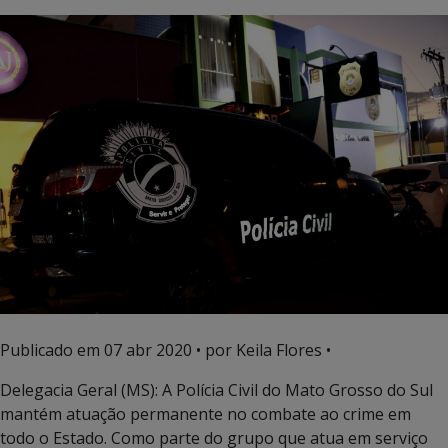
Publicado em
07 abr 2020
• por Keila Flores •
Delegacia Geral (MS): A Polícia Civil do Mato Grosso do Sul
mantém atuação permanente no combate ao crime em
todo o Estado. Como parte do grupo que atua em serviço