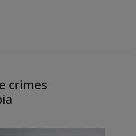
de crimes
bia