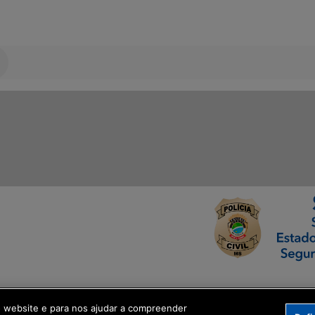
ormação Digital
o website e para nos ajudar a compreender