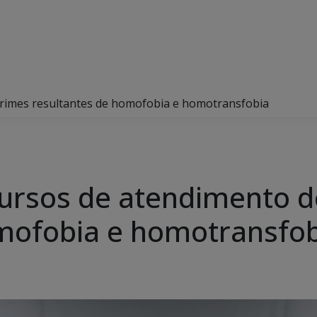
de crimes resultantes de homofobia e homotransfobia
ia cursos de atendimento 
omofobia e homotransfo