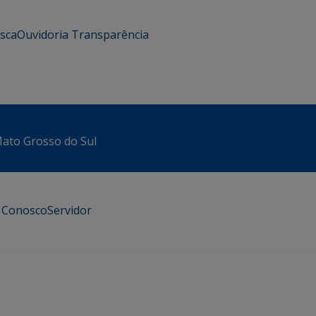
usca
Ouvidoria
Transparência
 Mato Grosso do Sul
e Conosco
Servidor