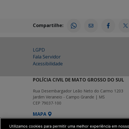
Compartilhe:
LGPD
Fala Servidor
Acessibilidade
POLÍCIA CIVIL DE MATO GROSSO DO SUL
Rua Desembargador Leão Neto do Carmo 1203
Jardim Veraneio - Campo Grande | MS
CEP 79037-100
MAPA
SETDIG | Secretaria-Executiva de Transf
Utilizamos cookies para permitir uma melhor experiência em noss