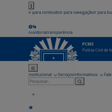
ir para conteúdo
ir para navegação
ir para b
ouvidoria
transparência
PCMS
Polícia Civil de
Institucional
Serviços
Informativos
Fal
Pesquisar
por: