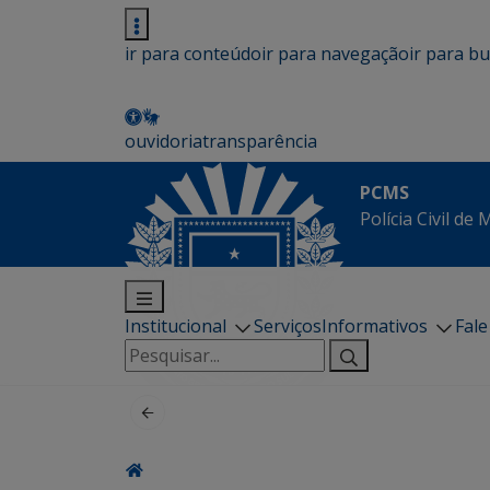
ir para conteúdo
ir para navegação
ir para b
ouvidoria
transparência
PCMS
Polícia Civil de
Institucional
Serviços
Informativos
Fal
Pesquisar
por: