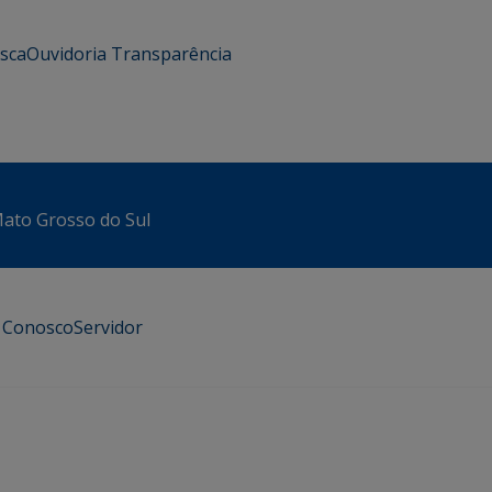
usca
Ouvidoria
Transparência
 Mato Grosso do Sul
e Conosco
Servidor