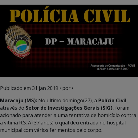
Publicado em
31 jan 2019
• por •
Maracaju (MS):
No ultimo domingo(27), a
Polícia Civil
,
através do
Setor de Investigações Gerais (SIG),
foram
acionado para atender a uma tentativa de homicídio contra
a vítima R.S. A (37 anos) o qual deu entrada no hospital
municipal com vários ferimentos pelo corpo.