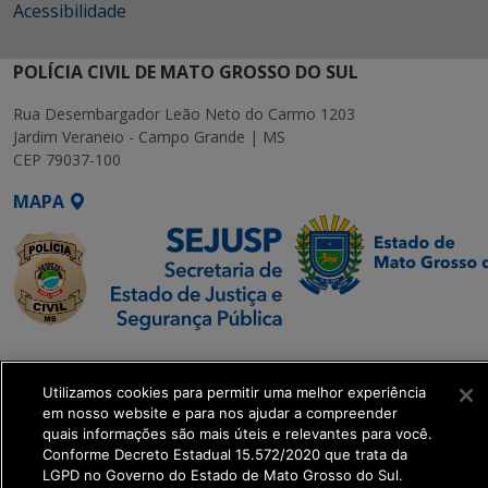
Acessibilidade
POLÍCIA CIVIL DE MATO GROSSO DO SUL
Rua Desembargador Leão Neto do Carmo 1203
Jardim Veraneio - Campo Grande | MS
CEP 79037-100
MAPA
SETDIG | Secretaria-
Executiva de
Utilizamos cookies para permitir uma melhor experiência
Transformação Digital
em nosso website e para nos ajudar a compreender
quais informações são mais úteis e relevantes para você.
Conforme Decreto Estadual 15.572/2020 que trata da
get_footer();
LGPD no Governo do Estado de Mato Grosso do Sul.