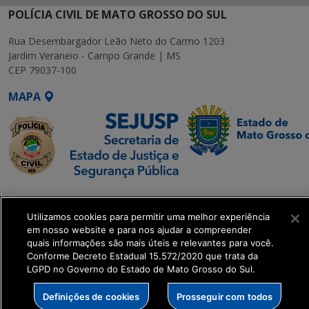
POLÍCIA CIVIL DE MATO GROSSO DO SUL
Rua Desembargador Leão Neto do Carmo 1203
Jardim Veraneio - Campo Grande | MS
CEP 79037-100
MAPA
SETDIG | Secretaria-
Executiva de
Utilizamos cookies para permitir uma melhor experiência
Transformação Digital
em nosso website e para nos ajudar a compreender
quais informações são mais úteis e relevantes para você.
Conforme Decreto Estadual 15.572/2020 que trata da
get_footer();
LGPD no Governo do Estado de Mato Grosso do Sul.
Definições de cookies
Prosseguir com todos