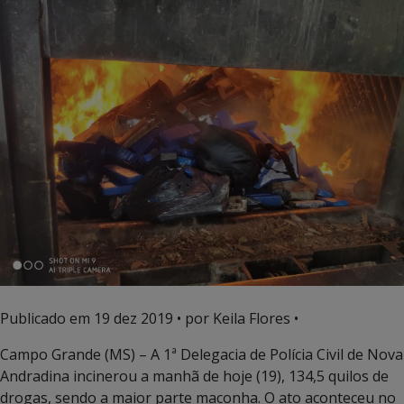
Publicado em
19 dez 2019
• por Keila Flores •
Campo Grande (MS) – A 1ª Delegacia de Polícia Civil de Nova
Andradina incinerou a manhã de hoje (19), 134,5 quilos de
drogas, sendo a maior parte maconha. O ato aconteceu no