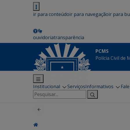
ir para conteúdo
ir para navegação
ir para b
ouvidoria
transparência
PCMS
Polícia Civil de
Institucional
Serviços
Informativos
Fal
Pesquisar
por: