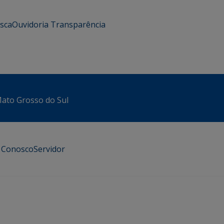
usca
Ouvidoria
Transparência
 Mato Grosso do Sul
e Conosco
Servidor