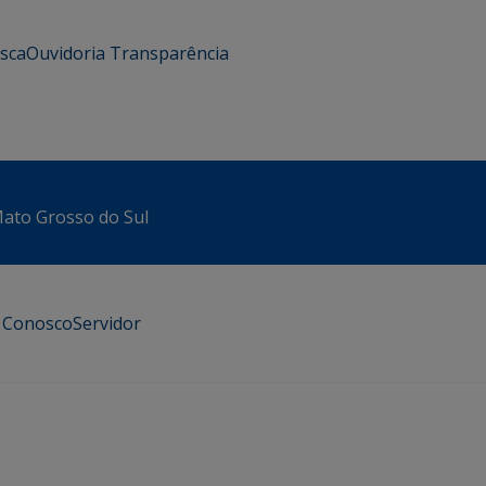
usca
Ouvidoria
Transparência
 Mato Grosso do Sul
e Conosco
Servidor