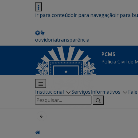
ir para conteúdo
ir para navegação
ir para b
ouvidoria
transparência
PCMS
Polícia Civil de
Institucional
Serviços
Informativos
Fal
Pesquisar
por: