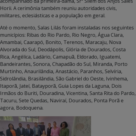
acompanhado da primeira-dama, Srª Silem dos Anjos Sales
Horii. A cerimônia também reuniu autoridades civis,
militares, eclesiásticas e a população em geral.
Até o momento, Salas Lilás foram instaladas nos seguintes
municípios: Ribas do Rio Pardo, Rio Negro, Água Clara,
Amambai, Caarapó, Bonito, Terenos, Maracaju, Nova
Alvorada do Sul, Deodápolis, Glória de Dourados, Costa
Rica, Angélica, Ladário, Camapuã, Eldorado, Iguatemi,
Bandeirantes, Sonora, Chapadão do Sul, Miranda, Porto
Murtinho, Anaurilândia, Anastácio, Paranhos, Selvíria,
Sidrolândia, Brasilândia, São Gabriel do Oeste, Ivinhema,
Itaporã, Jateí, Batayporã, Guia Lopes da Laguna, Dois
Irmãos do Buriti, Douradina, Vicentina, Santa Rita do Pardo,
Tacuru, Sete Quedas, Naviraí, Dourados, Ponta Porã e
agora, Bodoquena.