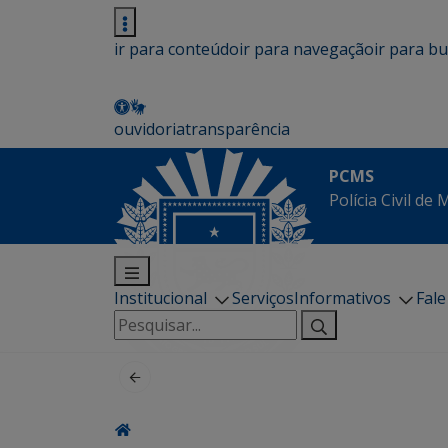
ir para conteúdo
ir para navegação
ir para b
ouvidoria
transparência
PCMS
Polícia Civil de
Institucional
Serviços
Informativos
Fal
Pesquisar
por: