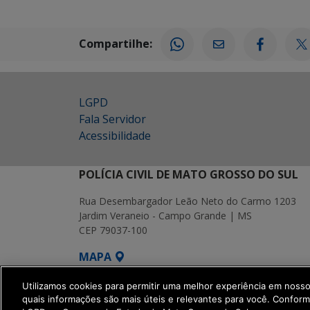
Compartilhe:
LGPD
Fala Servidor
Acessibilidade
POLÍCIA CIVIL DE MATO GROSSO DO SUL
Rua Desembargador Leão Neto do Carmo 1203
Jardim Veraneio - Campo Grande | MS
CEP 79037-100
MAPA
SETDIG | Secretaria-Executiva de Transf
Utilizamos cookies para permitir uma melhor experiência em noss
quais informações são mais úteis e relevantes para você. Confor