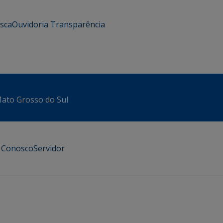
usca
Ouvidoria
Transparência
 Mato Grosso do Sul
e Conosco
Servidor