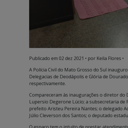
Publicado em
02 dez 2021
• por Keila Flores •
A Polícia Civil do Mato Grosso do Sul inaugurou
Delegacias de Deodápolis e Glória de Dourado
respectivamente.
Compareceram às inaugurações o diretor do D
Lupersio Degerone Lúcio; a subsecretaria de P
prefeito Aristeu Pereira Nantes; o delegado A
Júlio Cleverson dos Santos; o deputado estadu
O espaço tem o intuito de prestar atendiment