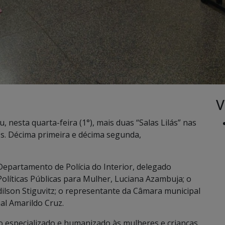
V
, nesta quarta-feira (1°), mais duas “Salas Lilás” nas
s. Décima primeira e décima segunda,
epartamento de Polícia do Interior, delegado
olíticas Públicas para Mulher, Luciana Azambuja; o
dilson Stiguvitz; o representante da Câmara municipal
al Amarildo Cruz.
o especializado e humanizado às mulheres e crianças