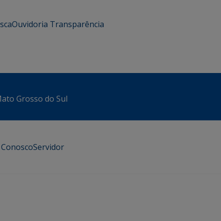
usca
Ouvidoria
Transparência
 Mato Grosso do Sul
e Conosco
Servidor