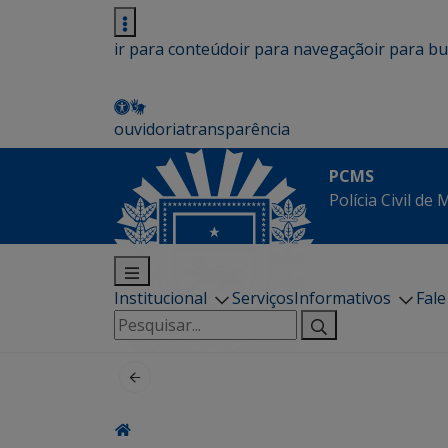
ir para conteúdo
ir para navegação
ir para b
ouvidoria
transparência
PCMS
Polícia Civil de
Institucional
Serviços
Informativos
Fal
Pesquisar
por: