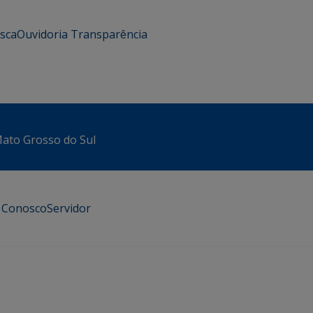
usca
Ouvidoria
Transparência
 Mato Grosso do Sul
e Conosco
Servidor