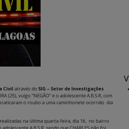
V
a Civil
através do
SIG – Setor de Investigações
A (25), vulgo “NEGÃO” e o adolescente A.B.S.R, com
praticaram o roubo a uma caminhonete ocorrido dia
ealizadas na última quarta-feira, dia 16, no bairro
r o adolescente A.B.S.R, sendo que CHARLES não foi