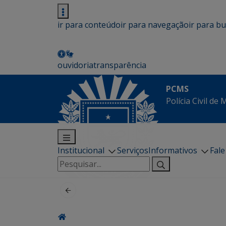
ir para conteúdo
ir para navegação
ir para b
ouvidoria
transparência
PCMS
Polícia Civil de
Institucional
Serviços
Informativos
Fal
Pesquisar
por: