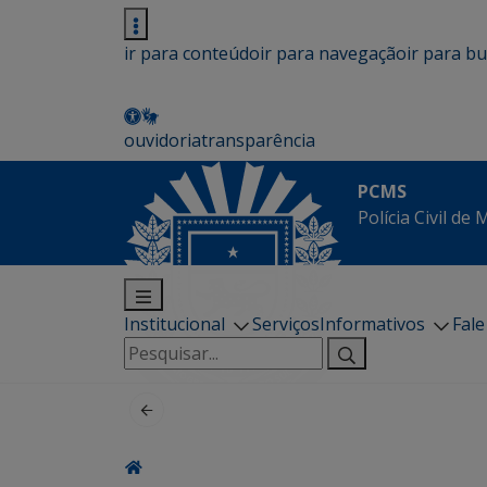
ir para conteúdo
ir para navegação
ir para b
ouvidoria
transparência
PCMS
Polícia Civil de
Institucional
Serviços
Informativos
Fal
Pesquisar
por: