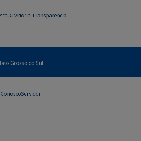
usca
Ouvidoria
Transparência
 Mato Grosso do Sul
e Conosco
Servidor