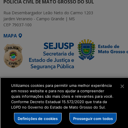
POLÍCIA CIVIL DE MATO GROSSO DO SUL
Rua Desembargador Leão Neto do Carmo 1203
Jardim Veraneio - Campo Grande | MS
CEP 79037-100
MAPA
SETDIG | Secretaria-
Executiva de
Utilizamos cookies para permitir uma melhor experiência
Transformação Digital
em nosso website e para nos ajudar a compreender
quais informações são mais úteis e relevantes para você.
Conforme Decreto Estadual 15.572/2020 que trata da
get_footer();
LGPD no Governo do Estado de Mato Grosso do Sul.
Definições de cookies
Prosseguir com todos