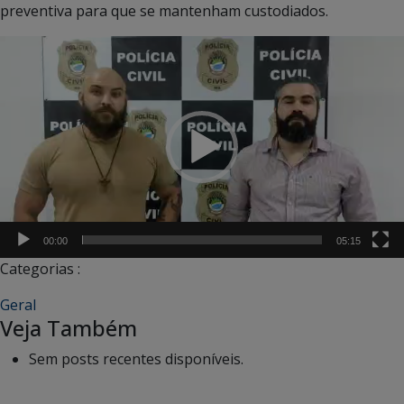
preventiva para que se mantenham custodiados.
Tocador
de
vídeo
00:00
05:15
Categorias :
Geral
Veja Também
Sem posts recentes disponíveis.