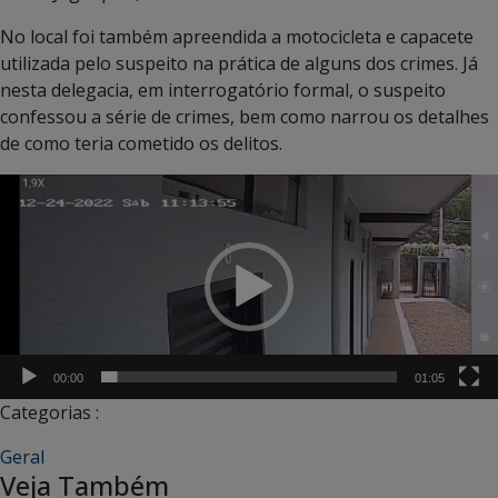
No local foi também apreendida a motocicleta e capacete
utilizada pelo suspeito na prática de alguns dos crimes. Já
nesta delegacia, em interrogatório formal, o suspeito
confessou a série de crimes, bem como narrou os detalhes
de como teria cometido os delitos.
Tocador
de
vídeo
00:00
01:05
Categorias :
Geral
Veja Também