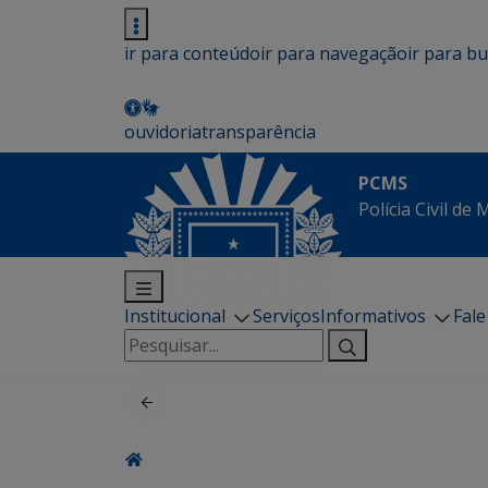
ir para conteúdo
ir para navegação
ir para b
ouvidoria
transparência
PCMS
Polícia Civil de
Institucional
Serviços
Informativos
Fal
Pesquisar
por: