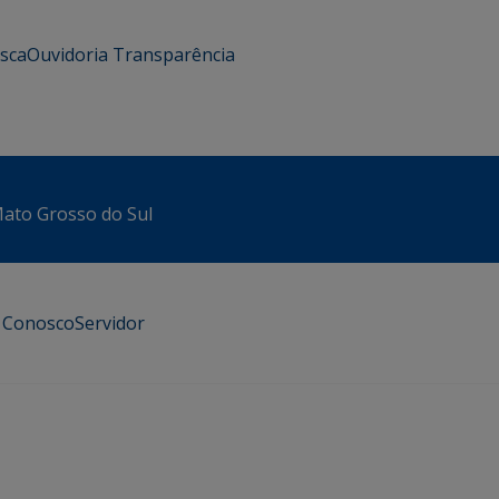
usca
Ouvidoria
Transparência
 Mato Grosso do Sul
e Conosco
Servidor