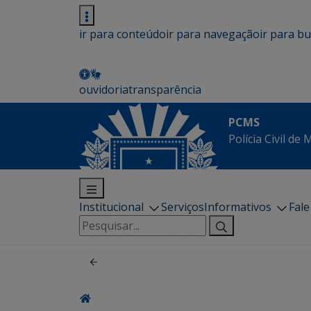
ir para conteúdo
ir para navegação
ir para b
ouvidoria
transparência
PCMS
Polícia Civil de
Institucional
Serviços
Informativos
Fal
Pesquisar
por: