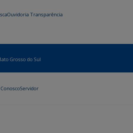
usca
Ouvidoria
Transparência
 Mato Grosso do Sul
e Conosco
Servidor