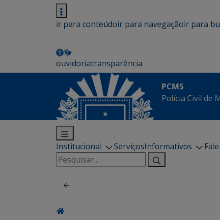
ir para conteúdo
ir para navegação
ir para b
ouvidoria
transparência
PCMS
Polícia Civil de
Institucional
Serviços
Informativos
Fal
Pesquisar
por: