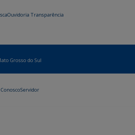
usca
Ouvidoria
Transparência
 Mato Grosso do Sul
e Conosco
Servidor