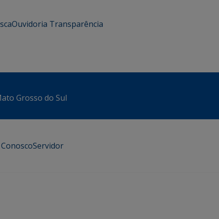
usca
Ouvidoria
Transparência
 Mato Grosso do Sul
e Conosco
Servidor