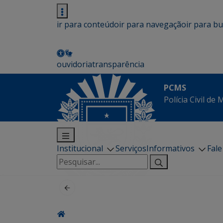
ir para conteúdo
ir para navegação
ir para b
ouvidoria
transparência
PCMS
Polícia Civil de
Institucional
Serviços
Informativos
Fal
Pesquisar
por: