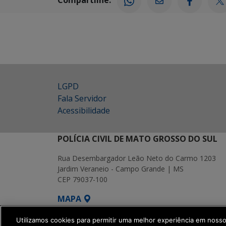
Compartilhe:
LGPD
Fala Servidor
Acessibilidade
POLÍCIA CIVIL DE MATO GROSSO DO SUL
Rua Desembargador Leão Neto do Carmo 1203
Jardim Veraneio - Campo Grande | MS
CEP 79037-100
MAPA
SETDIG | Secretaria-Executiva de Transf
Utilizamos cookies para permitir uma melhor experiência em noss