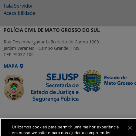
Fala Servidor
Acessibilidade
POLÍCIA CIVIL DE MATO GROSSO DO SUL
Rua Desembargador Leão Neto do Carmo 1203
Jardim Veraneio - Campo Grande | MS
CEP 79037-100
MAPA
SETDIG | Secretaria-
Executiva de
Transformação Digital
Utilizamos cookies para permitir uma melhor experiência
em nosso website e para nos ajudar a compreender