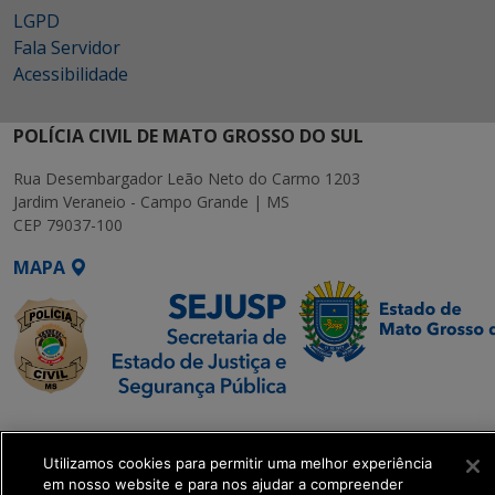
LGPD
Fala Servidor
Acessibilidade
POLÍCIA CIVIL DE MATO GROSSO DO SUL
Rua Desembargador Leão Neto do Carmo 1203
Jardim Veraneio - Campo Grande | MS
CEP 79037-100
MAPA
SETDIG | Secretaria-
Executiva de
Utilizamos cookies para permitir uma melhor experiência
Transformação Digital
em nosso website e para nos ajudar a compreender