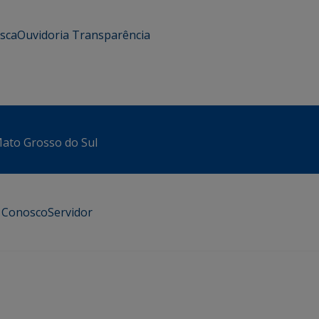
usca
Ouvidoria
Transparência
 Mato Grosso do Sul
e Conosco
Servidor