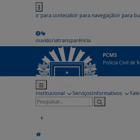
ir para conteúdo
ir para navegação
ir para b
ouvidoria
transparência
PCMS
Polícia Civil de
Institucional
Serviços
Informativos
Fal
Pesquisar
por: