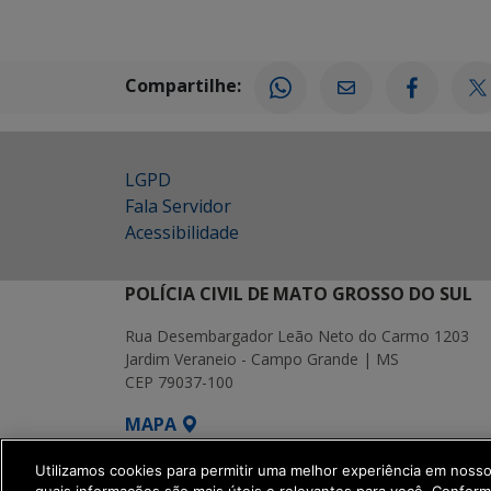
Compartilhe:
LGPD
Fala Servidor
Acessibilidade
POLÍCIA CIVIL DE MATO GROSSO DO SUL
Rua Desembargador Leão Neto do Carmo 1203
Jardim Veraneio - Campo Grande | MS
CEP 79037-100
MAPA
SETDIG | Secretaria-Executiva de Transf
Utilizamos cookies para permitir uma melhor experiência em noss