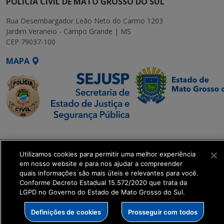
POLÍCIA CIVIL DE MATO GROSSO DO SUL
Rua Desembargador Leão Neto do Carmo 1203
Jardim Veraneio - Campo Grande | MS
CEP 79037-100
MAPA
SETDIG | Secretaria-
Executiva de
Utilizamos cookies para permitir uma melhor experiência
Transformação Digital
em nosso website e para nos ajudar a compreender
quais informações são mais úteis e relevantes para você.
get_footer();
Conforme Decreto Estadual 15.572/2020 que trata da
LGPD no Governo do Estado de Mato Grosso do Sul.
Definições de cookies
Prosseguir com todos