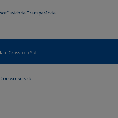
usca
Ouvidoria
Transparência
 Mato Grosso do Sul
e Conosco
Servidor