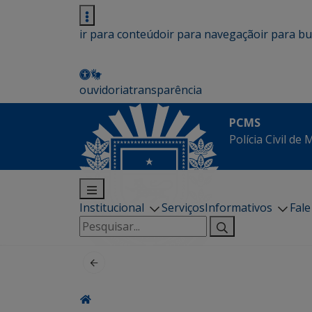
ir para conteúdo
ir para navegação
ir para b
ouvidoria
transparência
PCMS
Polícia Civil de
Institucional
Serviços
Informativos
Fal
Pesquisar
por: