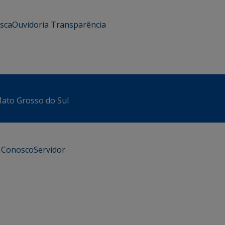
usca
Ouvidoria
Transparência
 Mato Grosso do Sul
e Conosco
Servidor