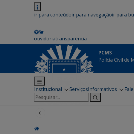
ir para conteúdo
ir para navegação
ir para b
ouvidoria
transparência
PCMS
Polícia Civil de
Institucional
Serviços
Informativos
Fal
Pesquisar
por: