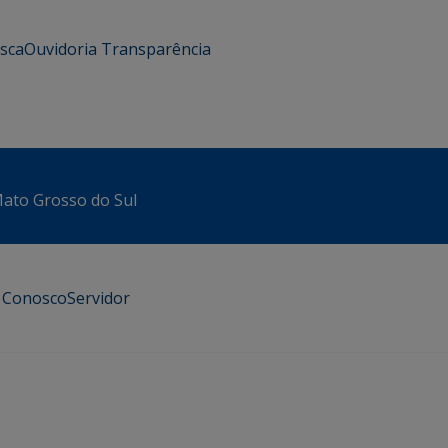
usca
Ouvidoria
Transparência
 Mato Grosso do Sul
e Conosco
Servidor