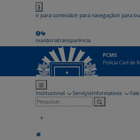
ir para conteúdo
ir para navegação
ir para b
ouvidoria
transparência
PCMS
Polícia Civil de
Institucional
Serviços
Informativos
Fal
Pesquisar
por: