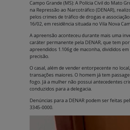
Campo Grande (MS): A Polícia Civil do Mato Gr
na Repressão ao Narcotráfico (DENAR), realiz
pelos crimes de tráfico de drogas e associação 
16/02, em residência situada no Vila Nova Ca
A apreensão aconteceu durante mais uma inv
caráter permanente pela DENAR, que tem por o
apreendidos 1.106g de maconha, divididos em 
precisão.
O casal, além de vender entorpecente no loca
transações maiores. O homem já tem passagem 
fogo. Já a mulher não possui antecedentes cri
conduzidos para a delegacia.
Denúncias para a DENAR podem ser feitas pel
3345-0000.
Tocador
de