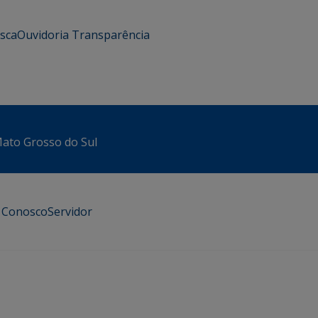
usca
Ouvidoria
Transparência
 Mato Grosso do Sul
e Conosco
Servidor