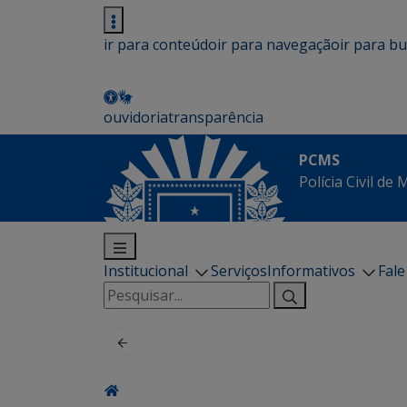
ir para conteúdo
ir para navegação
ir para b
ouvidoria
transparência
PCMS
Polícia Civil de
Institucional
Serviços
Informativos
Fal
Pesquisar
por: