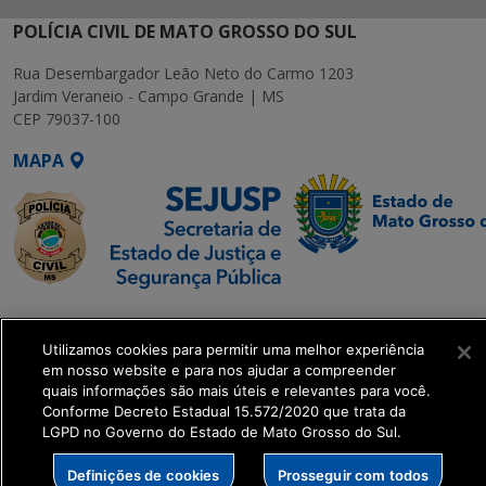
POLÍCIA CIVIL DE MATO GROSSO DO SUL
Rua Desembargador Leão Neto do Carmo 1203
Jardim Veraneio - Campo Grande | MS
CEP 79037-100
MAPA
SETDIG | Secretaria-
Executiva de
Utilizamos cookies para permitir uma melhor experiência
Transformação Digital
em nosso website e para nos ajudar a compreender
quais informações são mais úteis e relevantes para você.
Conforme Decreto Estadual 15.572/2020 que trata da
get_footer();
LGPD no Governo do Estado de Mato Grosso do Sul.
Definições de cookies
Prosseguir com todos