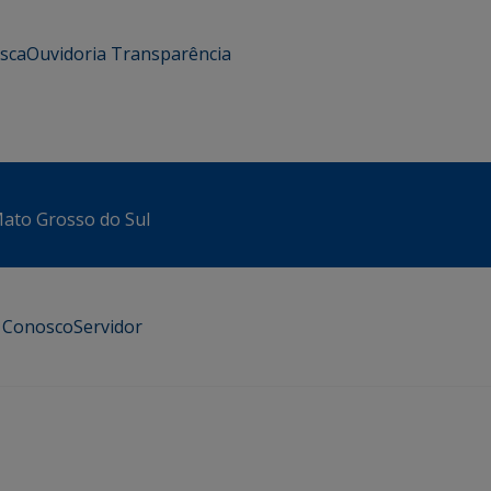
usca
Ouvidoria
Transparência
 Mato Grosso do Sul
e Conosco
Servidor