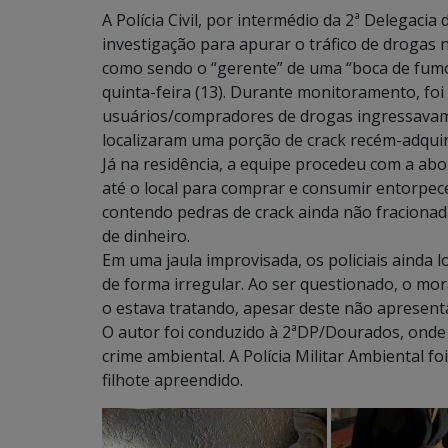
A Polícia Civil, por intermédio da 2ª Delegacia
investigação para apurar o tráfico de drogas 
como sendo o “gerente” de uma “boca de fumo” 
quinta-feira (13). Durante monitoramento, foi 
usuários/compradores de drogas ingressavam e
localizaram uma porção de crack recém-adquir
Já na residência, a equipe procedeu com a ab
até o local para comprar e consumir entorpece
contendo pedras de crack ainda não fraciona
de dinheiro.
Em uma jaula improvisada, os policiais ainda l
de forma irregular. Ao ser questionado, o mo
o estava tratando, apesar deste não apresenta
O autor foi conduzido à 2ªDP/Dourados, onde 
crime ambiental. A Polícia Militar Ambiental 
filhote apreendido.