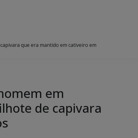
e capivara que era mantido em cativeiro em
de homem em
ilhote de capivara
os