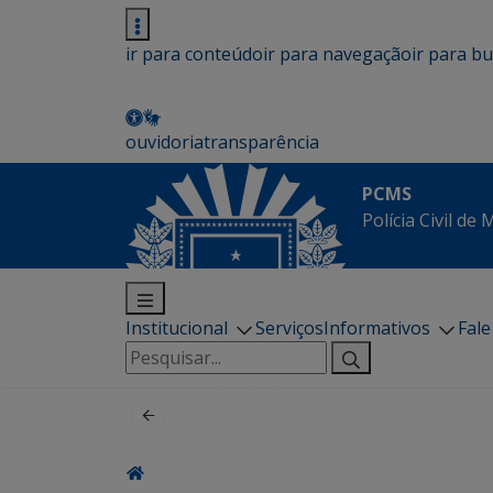
ir para conteúdo
ir para navegação
ir para b
ouvidoria
transparência
PCMS
Polícia Civil de
Institucional
Serviços
Informativos
Fal
Pesquisar
por: