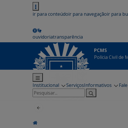
ir para conteúdo
ir para navegação
ir para b
ouvidoria
transparência
PCMS
Polícia Civil de
Institucional
Serviços
Informativos
Fal
Pesquisar
por: