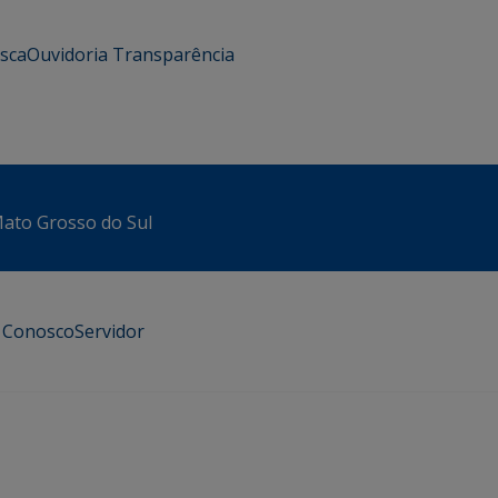
usca
Ouvidoria
Transparência
 Mato Grosso do Sul
e Conosco
Servidor