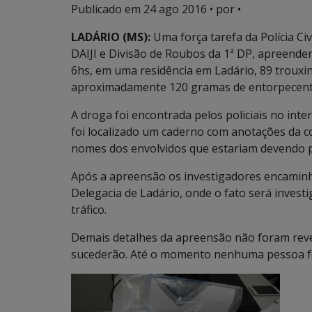
Publicado em
24 ago 2016
• por •
LADÁRIO (MS):
Uma força tarefa da Polícia Ci
DAIJI e Divisão de Roubos da 1ª DP, apreender
6hs, em uma residência em Ladário, 89 trouxi
aproximadamente 120 gramas de entorpecent
A droga foi encontrada pelos policiais no inte
foi localizado um caderno com anotações da co
nomes dos envolvidos que estariam devendo p
Após a apreensão os investigadores encamin
Delegacia de Ladário, onde o fato será investi
tráfico.
Demais detalhes da apreensão não foram reve
sucederão. Até o momento nenhuma pessoa fo