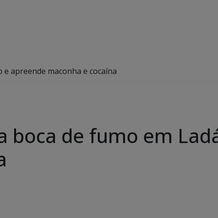
io e apreende maconha e cocaína
oura boca de fumo em Lad
a