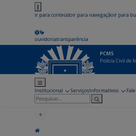
ir para conteúdo
ir para navegação
ir para b
ouvidoria
transparência
PCMS
Polícia Civil de
Institucional
Serviços
Informativos
Fal
Pesquisar
por: