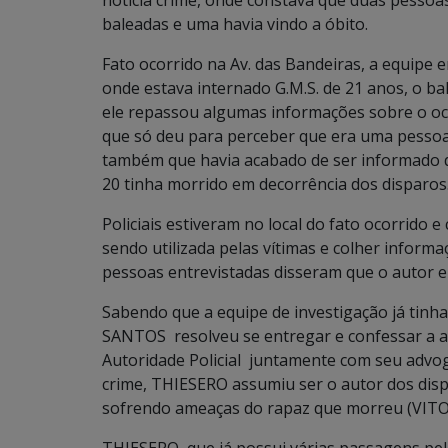
notícia crime, onde constava que duas pessoa
baleadas e uma havia vindo a óbito.
Fato ocorrido na Av. das Bandeiras, a equipe
onde estava internado G.M.S. de 21 anos, o b
ele repassou algumas informações sobre o oco
que só deu para perceber que era uma pessoa
também que havia acabado de ser informad
20 tinha morrido em decorrência dos disparos
Policiais estiveram no local do fato ocorrido
sendo utilizada pelas vítimas e colher informa
pessoas entrevistadas disseram que o autor 
Sabendo que a equipe de investigação já ti
SANTOS resolveu se entregar e confessar a a
Autoridade Policial juntamente com seu advo
crime, THIESERO assumiu ser o autor dos disp
sofrendo ameaças do rapaz que morreu (VITO