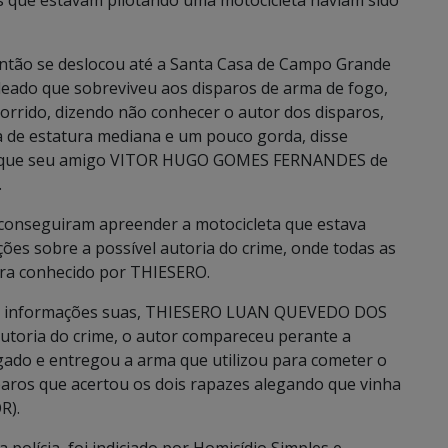
s que estavam pilotando uma motocicleta haviam sido
 então se deslocou até a Santa Casa de Campo Grande
aleado que sobreviveu aos disparos de arma de fogo,
rrido, dizendo não conhecer o autor dos disparos,
 de estatura mediana e um pouco gorda, disse
o que seu amigo VITOR HUGO GOMES FERNANDES de
.
 e conseguiram apreender a motocicleta que estava
ções sobre a possível autoria do crime, onde todas as
era conhecido por THIESERO.
nha informações suas, THIESERO LUAN QUEVEDO DOS
utoria do crime, o autor compareceu perante a
gado e entregou a arma que utilizou para cometer o
aros que acertou os dois rapazes alegando que vinha
R).