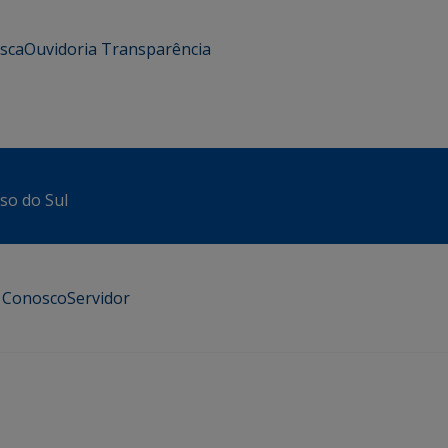
usca
Ouvidoria
Transparência
sso do Sul
e Conosco
Servidor