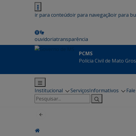
ir para conteúdo
ir para navegação
ir para b
ouvidoria
transparência
PCMS
Polícia Civil de Mato Gro
Institucional
Serviços
Informativos
Fal
Pesquisar
por: