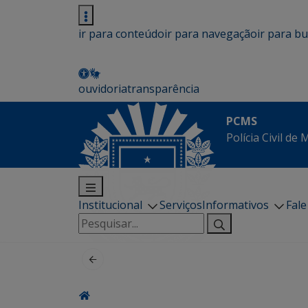
ir para conteúdo
ir para navegação
ir para b
ouvidoria
transparência
PCMS
Polícia Civil de
Institucional
Serviços
Informativos
Fal
Pesquisar
por: