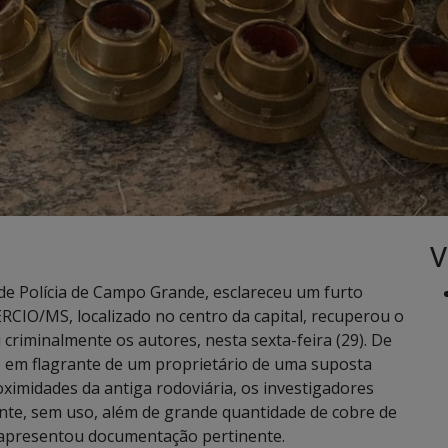
V
a de Polícia de Campo Grande, esclareceu um furto
CIO/MS, localizado no centro da capital, recuperou o
u criminalmente os autores, nesta sexta-feira (29). De
o em flagrante de um proprietário de uma suposta
ximidades da antiga rodoviária, os investigadores
te, sem uso, além de grande quantidade de cobre de
 apresentou documentação pertinente.