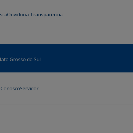
usca
Ouvidoria
Transparência
 Mato Grosso do Sul
e Conosco
Servidor