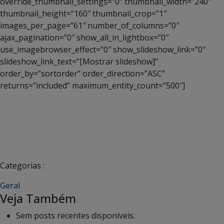
override_thumbnail_settings=”0″ thumbnail_width=”240″
thumbnail_height=”160″ thumbnail_crop=”1″
images_per_page=”61″ number_of_columns=”0″
ajax_pagination=”0″ show_all_in_lightbox=”0″
use_imagebrowser_effect=”0″ show_slideshow_link=”0″
slideshow_link_text=”[Mostrar slideshow]”
order_by=”sortorder” order_direction=”ASC”
returns=”included” maximum_entity_count=”500″]
Categorias :
Geral
Veja Também
Sem posts recentes disponíveis.