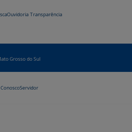
usca
Ouvidoria
Transparência
 Mato Grosso do Sul
e Conosco
Servidor