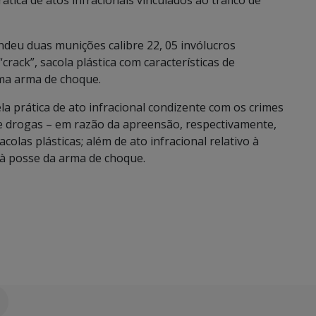
tica de atos infracionais vinculados ao tráfico de
endeu duas munições calibre 22, 05 invólucros
rack”, sacola plástica com características de
ma arma de choque.
a prática de ato infracional condizente com os crimes
de drogas – em razão da apreensão, respectivamente,
las plásticas; além de ato infracional relativo à
 à posse da arma de choque.