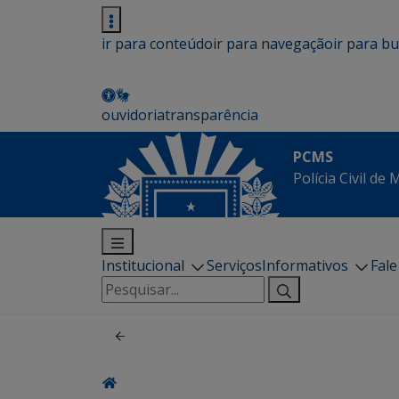
ir para conteúdo
ir para navegação
ir para b
ouvidoria
transparência
PCMS
Polícia Civil de
Institucional
Serviços
Informativos
Fal
Pesquisar
por: