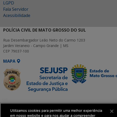
LGPD
Fala Servidor
Acessibilidade
POLÍCIA CIVIL DE MATO GROSSO DO SUL
Rua Desembargador Leão Neto do Carmo 1203
Jardim Veraneio - Campo Grande | MS
CEP 79037-100
MAPA
SETDIG | Secretaria-
Executiva de
Transformação Digital
Utilizamos cookies para permitir uma melhor experiência
em nosso website e para nos ajudar a compreender